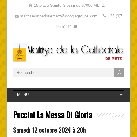
15 place Sainte-Glossinde 57000 METZ
maitrisecathedralemetz@googlegroups.com
+33 (0)7
86 51 44 39
Puccini La Messa Di Gloria
Samedi 12 octobre 2024 à 20h