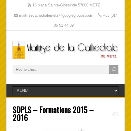
15 place Sainte-Glossinde 57000 METZ
maitrisecathedralemetz@googlegroups.com
+33 (0)7
86 51 44 39
SDPLS – Formations 2015 –
2016