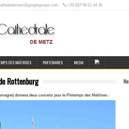
ecathedralemetz@googlegroups.com
+33 (0)7 86 51 44 39
EMPS DES MAÎTRISES
PARTENAIRES
MEDIA
 de Rottenburg
Ne
llemagne) donnera deux concerts pour le Printemps des Maîtrises :