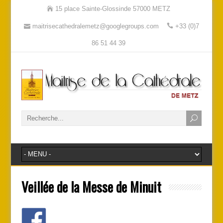
15 place Sainte-Glossinde 57000 METZ
maitrisecathedralemetz@googlegroups.com
+33 (0)7
86 51 44 39
Veillée de la Messe de Minuit