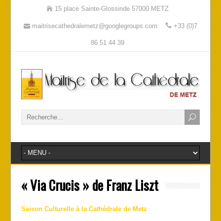
15 place Sainte-Glossinde 57000 METZ
maitrisecathedralemetz@googlegroups.com
+33 (0)7
86 51 44 39
« Via Crucis » de Franz Liszt
Saison Culturelle à la Cathédrale de Metz