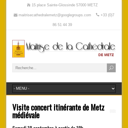
15 place Sainte-Glossinde 57000 METZ
maitrisecathedralemetz@googlegroups.com
+33 (0)7
86 51 44 39
Visite concert itinérante de Metz
médiévale