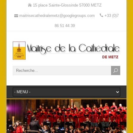
15 place Sainte-Glossinde 57000 METZ
maitrisecathedralemetz@googlegroups.com
+33 (0)7
86 51 44 39