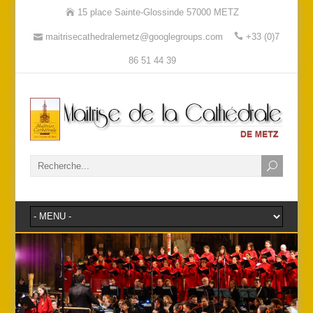
15 place Sainte-Glossinde 57000 METZ
maitrisecathedralemetz@googlegroups.com
+33 (0)7
86 51 44 39