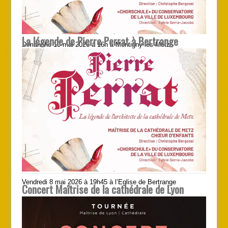
La légende de Pierre Perrat à Bertrange
Dimanche 10 mai 2026 à 16h à Montigny-lès-Metz
Vendredi 8 mai 2026 à 19h45 à l’Eglise de Bertrange
Concert Maîtrise de la cathédrale de Lyon