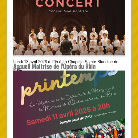
Lundi 13 avril 2026 à 20h à La Chapelle Sainte-Blandine de
Accueil Maitrise de l’Opéra du Rhin
Metz