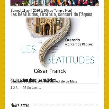
Samedi 11 avril 2026 à 20h au Temple Neuf
Les béatitudes, Oratorio, concert de Pâques
Navigation dans les articles
Vendredi 10 avril à 20h à la Cathédrale de Metz
1
2
3
…
25
Suivant →
Newsletter