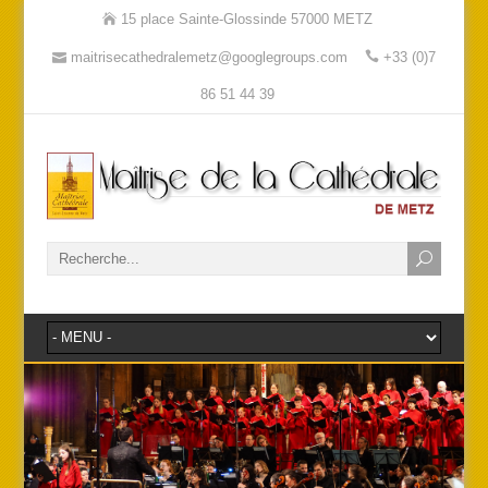
15 place Sainte-Glossinde 57000 METZ
maitrisecathedralemetz@googlegroups.com
+33 (0)7
86 51 44 39