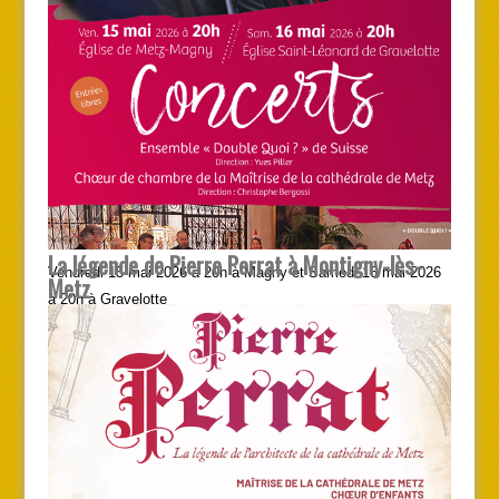
La légende de Pierre Perrat à Montigny-lès-
Vendredi 15 mai 2026 à 20h à Magny et Samedi 16 mai 2026
Metz
à 20h à Gravelotte