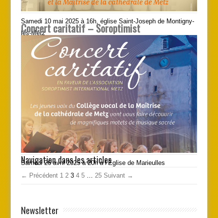
Samedi 10 mai 2025 à 16h, église Saint-Joseph de Montigny-
Concert caritatif – Soroptimist
lès-Metz
Navigation dans les articles
Samedi 26 avril 2025 à 20h à l’Église de Marieulles
← Précédent
1
2
3
4
5
…
25
Suivant →
Newsletter