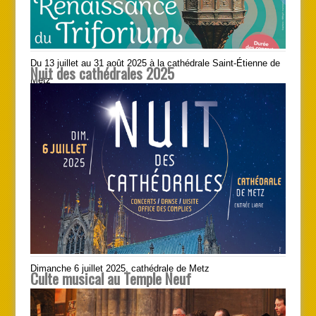
Du 13 juillet au 31 août 2025 à la cathédrale Saint-Étienne de
Nuit des cathédrales 2025
Metz
Dimanche 6 juillet 2025, cathédrale de Metz
Culte musical au Temple Neuf