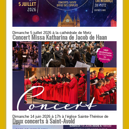
Dimanche 5 juillet 2026 à la cathédrale de Metz
Concert Missa Katharina de Jacob de Haan
Dimanche 14 juin 2026 à 17h à l’église Sainte-Thérèse de
Deux concerts à Saint-Avold
Metz