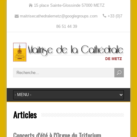
15 place Sainte-Glossinde 57000 METZ
maitrisecathedralemetz@googlegroups.com
+33 (0)7
86 51 44 39
Articles
Concerts d’été à l’Orgue du Triforium