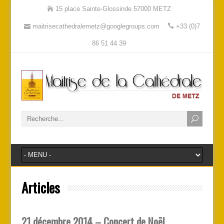
15 place Sainte-Glossinde 57000 METZ
maitrisecathedralemetz@googlegroups.com
+33 (0)7
86 51 44 39
Articles
21 décembre 2014 – Concert de Noël